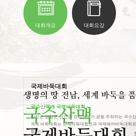
대회개요
대회요강
국제바둑대회
생명의 땅 전남, 세계 바둑을 
국수산맥배 국제바둑대회
국수산맥
강진군·영암군·신안군·전라남도가 공동 주최하는 국수
국제 바둑대회는 단체바둑대항전과 국제페어바둑대회로
됩니다.