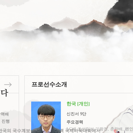
프로선수소개
품다
한국 [개인]
신진서 9단
산맥배
 진행
주요경력
LG배 조선일보 기왕전, 춘란배, 명인
한국의 국수계보를 잇는 국수산맥 국제바둑대회에서