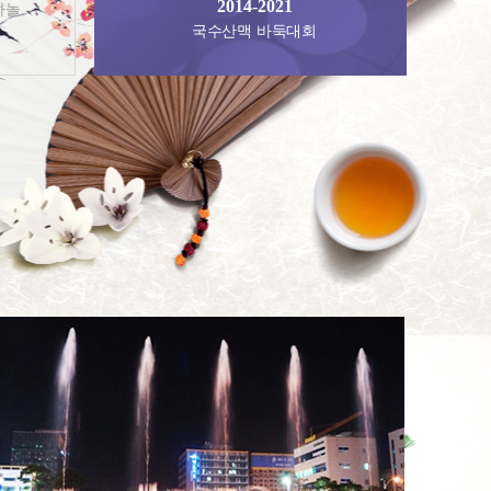
2014-2021
사놀,
국수산맥 바둑대회
스배 우승
배,
우승