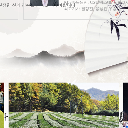
KBS바둑왕전, GS칼텍스배, 쏘팔코
진정한 신의 한수를 만나보시기 바랍니다.
최고기사 결정전, 용성전 우승
한국 [개인]
박정환 9단
주요경력
LG배 조선일보 기왕전, 삼성화재배,
국수전, 천원전, 바둑왕전, GS칼텍
국제 바둑대축제
한국 [개인]
생명의 땅 전남에서 국제 바둑대축제를 개최합니다.
최정 9단
주요경력
한국제지 여자기성전, IBK기업은행
여자바둑 마스터스, 궁륭산병성배 
품다