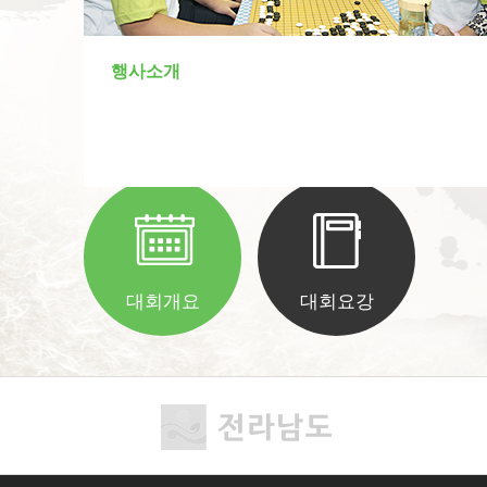
국수산맥
행사소개
국제바둑대회
대회개요
대회요강